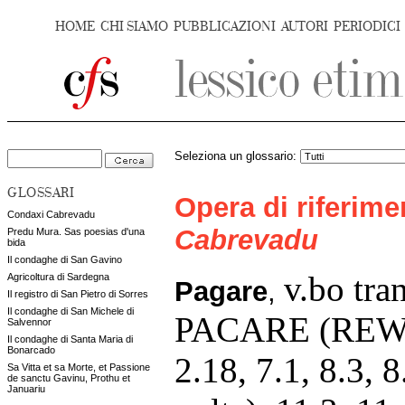
HOME
CHI SIAMO
PUBBLICAZIONI
AUTORI
PERIODICI
Seleziona un glossario:
GLOSSARI
Opera di riferim
Condaxi Cabrevadu
Cabrevadu
Predu Mura. Sas poesias d'una
bida
Il condaghe di San Gavino
v.bo tra
Agricoltura di Sardegna
Pagare
,
Il registro di San Pietro di Sorres
Il condaghe di San Michele di
PACARE (REW 61
Salvennor
Il condaghe di Santa Maria di
Bonarcado
2.18, 7.1, 8.3, 8
Sa Vitta et sa Morte, et Passione
de sanctu Gavinu, Prothu et
Januariu