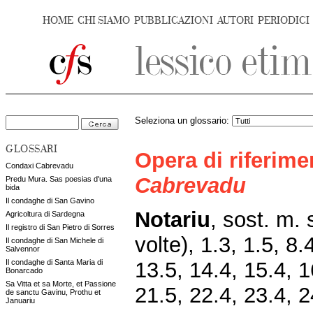
HOME
CHI SIAMO
PUBBLICAZIONI
AUTORI
PERIODICI
Seleziona un glossario:
GLOSSARI
Opera di riferim
Condaxi Cabrevadu
Cabrevadu
Predu Mura. Sas poesias d'una
bida
Il condaghe di San Gavino
Notariu
,
sost. m. 
Agricoltura di Sardegna
Il registro di San Pietro di Sorres
volte), 1.3, 1.5, 8.
Il condaghe di San Michele di
Salvennor
13.5, 14.4, 15.4, 1
Il condaghe di Santa Maria di
Bonarcado
Sa Vitta et sa Morte, et Passione
21.5, 22.4, 23.4, 2
de sanctu Gavinu, Prothu et
Januariu