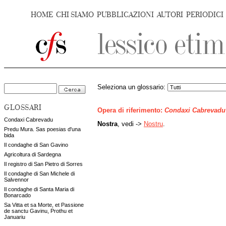
HOME
CHI SIAMO
PUBBLICAZIONI
AUTORI
PERIODICI
Seleziona un glossario:
GLOSSARI
Opera di riferimento:
Condaxi Cabrevadu
Condaxi Cabrevadu
Nostra
, vedi ->
Nostru
.
Predu Mura. Sas poesias d'una
bida
Il condaghe di San Gavino
Agricoltura di Sardegna
Il registro di San Pietro di Sorres
Il condaghe di San Michele di
Salvennor
Il condaghe di Santa Maria di
Bonarcado
Sa Vitta et sa Morte, et Passione
de sanctu Gavinu, Prothu et
Januariu