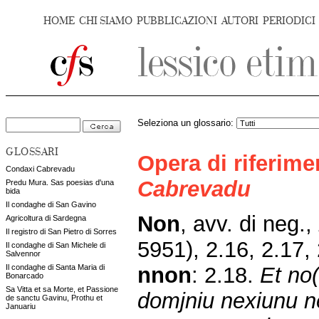
HOME
CHI SIAMO
PUBBLICAZIONI
AUTORI
PERIODICI
Seleziona un glossario:
GLOSSARI
Opera di riferim
Condaxi Cabrevadu
Cabrevadu
Predu Mura. Sas poesias d'una
bida
Il condaghe di San Gavino
Non
,
avv. di neg.,
Agricoltura di Sardegna
Il registro di San Pietro di Sorres
5951)
, 2.16, 2.17, 
Il condaghe di San Michele di
Salvennor
nnon
:
2.18.
Et no
Il condaghe di Santa Maria di
Bonarcado
Sa Vitta et sa Morte, et Passione
domjniu nexiunu ne
de sanctu Gavinu, Prothu et
Januariu