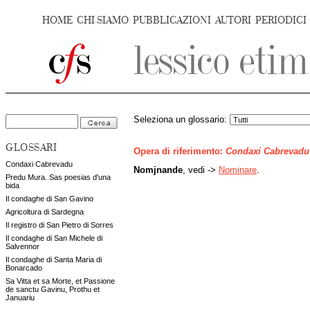
HOME
CHI SIAMO
PUBBLICAZIONI
AUTORI
PERIODICI
Seleziona un glossario:
GLOSSARI
Opera di riferimento:
Condaxi Cabrevadu
Condaxi Cabrevadu
Nomjnande
, vedi ->
Nominare
.
Predu Mura. Sas poesias d'una
bida
Il condaghe di San Gavino
Agricoltura di Sardegna
Il registro di San Pietro di Sorres
Il condaghe di San Michele di
Salvennor
Il condaghe di Santa Maria di
Bonarcado
Sa Vitta et sa Morte, et Passione
de sanctu Gavinu, Prothu et
Januariu