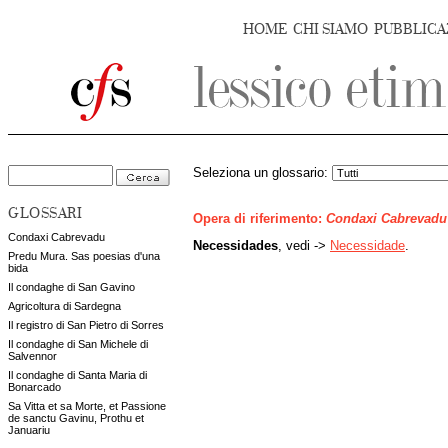
HOME
CHI SIAMO
PUBBLICA
Seleziona un glossario:
GLOSSARI
Opera di riferimento:
Condaxi Cabrevadu
Condaxi Cabrevadu
Necessidades
, vedi ->
Necessidade
.
Predu Mura. Sas poesias d'una
bida
Il condaghe di San Gavino
Agricoltura di Sardegna
Il registro di San Pietro di Sorres
Il condaghe di San Michele di
Salvennor
Il condaghe di Santa Maria di
Bonarcado
Sa Vitta et sa Morte, et Passione
de sanctu Gavinu, Prothu et
Januariu