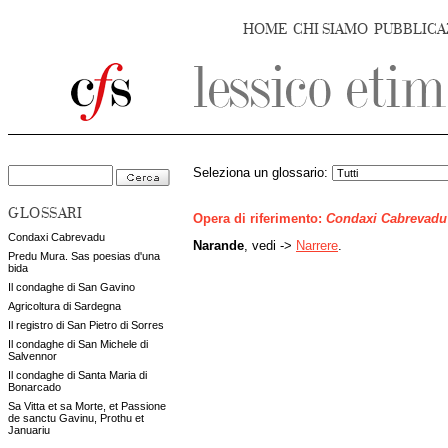
HOME
CHI SIAMO
PUBBLICA
Seleziona un glossario:
GLOSSARI
Opera di riferimento:
Condaxi Cabrevadu
Condaxi Cabrevadu
Narande
, vedi ->
Narrere
.
Predu Mura. Sas poesias d'una
bida
Il condaghe di San Gavino
Agricoltura di Sardegna
Il registro di San Pietro di Sorres
Il condaghe di San Michele di
Salvennor
Il condaghe di Santa Maria di
Bonarcado
Sa Vitta et sa Morte, et Passione
de sanctu Gavinu, Prothu et
Januariu