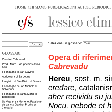
HOME
CHI SIAMO
PUBBLICAZIONI
AUTORI
PERIODICI
Seleziona un glossario:
GLOSSARI
Opera di riferim
Condaxi Cabrevadu
Cabrevadu
Predu Mura. Sas poesias d'una
bida
Il condaghe di San Gavino
Hereu
,
sost. m. si
Agricoltura di Sardegna
Il registro di San Pietro di Sorres
ere
đ
are
, catalani
Il condaghe di San Michele di
Salvennor
aher recividu su 
Il condaghe di Santa Maria di
Bonarcado
Sa Vitta et sa Morte, et Passione
Nocu, nebode et h
de sanctu Gavinu, Prothu et
Januariu