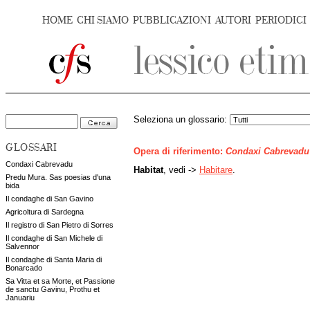
HOME
CHI SIAMO
PUBBLICAZIONI
AUTORI
PERIODICI
Seleziona un glossario:
GLOSSARI
Opera di riferimento:
Condaxi Cabrevadu
Condaxi Cabrevadu
Habitat
, vedi ->
Habitare
.
Predu Mura. Sas poesias d'una
bida
Il condaghe di San Gavino
Agricoltura di Sardegna
Il registro di San Pietro di Sorres
Il condaghe di San Michele di
Salvennor
Il condaghe di Santa Maria di
Bonarcado
Sa Vitta et sa Morte, et Passione
de sanctu Gavinu, Prothu et
Januariu