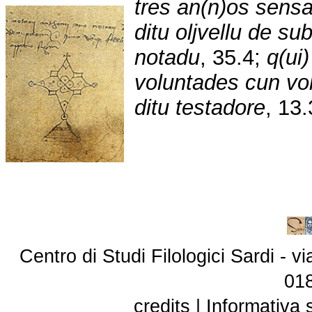
tres an(n)os sensa
ditu oljvellu de s
notadu
, 35.4;
q(ui)
voluntades cun vo
ditu testadore
, 13.
Centro di Studi Filologici Sardi - 
01
credits
|
Informativa 