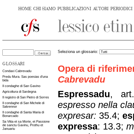
HOME
CHI SIAMO
PUBBLICAZIONI
AUTORI
PERIODICI
Seleziona un glossario:
GLOSSARI
Opera di riferim
Condaxi Cabrevadu
Cabrevadu
Predu Mura. Sas poesias d'una
bida
Il condaghe di San Gavino
Espressadu
,
art
Agricoltura di Sardegna
Il registro di San Pietro di Sorres
espresso nella cla
Il condaghe di San Michele di
Salvennor
expresar:
35.4;
es
Il condaghe di Santa Maria di
Bonarcado
Sa Vitta et sa Morte, et Passione
expressa
:
13.3;
m
de sanctu Gavinu, Prothu et
Januariu