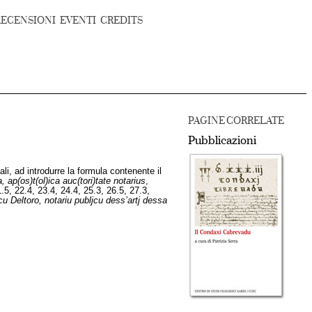
RECENSIONI
EVENTI
CREDITS
PAGINE CORRELATE
Pubblicazioni
ali, ad introdurre la formula contenente il
ap(os)t(ol)ica auc(tori)tate notarius
,
1.5, 22.4, 23.4, 24.4, 25.3, 26.5, 27.3,
u Deltoro, notariu publjcu dess’artj dessa