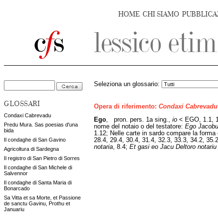
HOME
CHI SIAMO
PUBBLICA
Seleziona un glossario:
GLOSSARI
Opera di riferimento:
Condaxi Cabrevadu
Condaxi Cabrevadu
Ego
,
pron. pers. 1a sing.,
io
< EGO, 1.1, 1.1
Predu Mura. Sas poesias d'una
nome del notaio o del testatore:
Ego Jacobus
bida
1.12; Nelle carte in sardo compare la forma
28.4, 29.4, 30.4, 31.4, 32.3, 33.3, 34.2, 35.
Il condaghe di San Gavino
notaria
, 8.4;
Et gasi eo Jacu Deltoro notariu 
Agricoltura di Sardegna
Il registro di San Pietro di Sorres
Il condaghe di San Michele di
Salvennor
Il condaghe di Santa Maria di
Bonarcado
Sa Vitta et sa Morte, et Passione
de sanctu Gavinu, Prothu et
Januariu