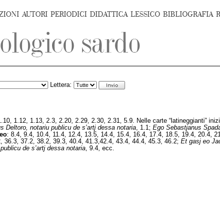
ZIONI
AUTORI
PERIODICI
DIDATTICA
LESSICO
BIBLIOGRAFIA
Lettera:
0, 1.12, 1.13, 2.3, 2.20, 2.29, 2.30, 2.31, 5.9. Nelle carte “latineggianti” inizi
 Deltoro, notariu publicu de s’artj dessa notaria
, 1.1;
Ego Sebastjanus Spada, 
eo
: 8.4, 9.4, 10.4, 11.4, 12.4, 13.5, 14.4, 15.4, 16.4, 17.4, 18.5, 19.4, 20.4, 2
2, 36.3, 37.2, 38.2, 39.3, 40.4, 41.3,42.4, 43.4, 44.4, 45.3, 46.2;
Et gasj eo Jac
publicu de s’artj dessa notaria
, 9.4, ecc.