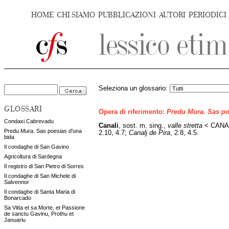
HOME
CHI SIAMO
PUBBLICAZIONI
AUTORI
PERIODICI
Seleziona un glossario:
GLOSSARI
Opera di riferimento:
Predu Mura. Sas po
Condaxi Cabrevadu
Canali
,
sost. m. sing.,
valle stretta
< CANA
Predu Mura. Sas poesias d'una
2.10, 4.7;
Canalj de Pira
, 2.8, 4.5.
bida
Il condaghe di San Gavino
Agricoltura di Sardegna
Il registro di San Pietro di Sorres
Il condaghe di San Michele di
Salvennor
Il condaghe di Santa Maria di
Bonarcado
Sa Vitta et sa Morte, et Passione
de sanctu Gavinu, Prothu et
Januariu