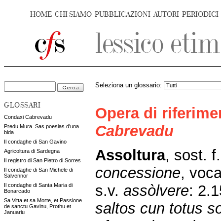
HOME
CHI SIAMO
PUBBLICAZIONI
AUTORI
PERIODICI
Seleziona un glossario:
GLOSSARI
Opera di riferim
Condaxi Cabrevadu
Cabrevadu
Predu Mura. Sas poesias d'una
bida
Il condaghe di San Gavino
Assoltura
,
sost. f
Agricoltura di Sardegna
Il registro di San Pietro di Sorres
concessione
,
voca
Il condaghe di San Michele di
Salvennor
s.v.
assòlvere
: 2.
Il condaghe di Santa Maria di
Bonarcado
Sa Vitta et sa Morte, et Passione
saltos cun totus s
de sanctu Gavinu, Prothu et
Januariu