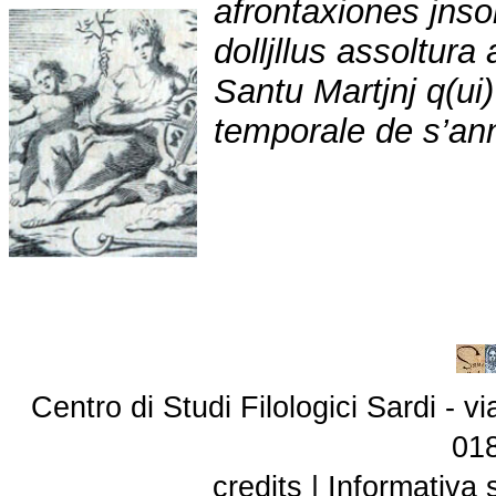
afrontaxiones jns
dolljllus assoltura
Santu Martjnj q(ui)
temporale de s’an
Centro di Studi Filologici Sardi - 
01
credits
|
Informativa 