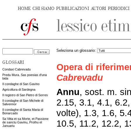
HOME
CHI SIAMO
PUBBLICAZIONI
AUTORI
PERIODICI
Seleziona un glossario:
GLOSSARI
Opera di riferim
Condaxi Cabrevadu
Cabrevadu
Predu Mura. Sas poesias d'una
bida
Il condaghe di San Gavino
Annu
,
sost. m. si
Agricoltura di Sardegna
Il registro di San Pietro di Sorres
2.15, 3.1, 4.1, 6.2
Il condaghe di San Michele di
Salvennor
volte), 1.3, 1.6, 5.
Il condaghe di Santa Maria di
Bonarcado
Sa Vitta et sa Morte, et Passione
10.5, 11.2, 12.2, 1
de sanctu Gavinu, Prothu et
Januariu