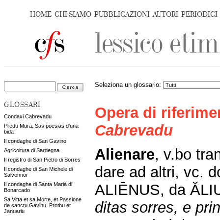
HOME
CHI SIAMO
PUBBLICAZIONI
AUTORI
PERIODICI
Seleziona un glossario:
GLOSSARI
Opera di riferim
Condaxi Cabrevadu
Cabrevadu
Predu Mura. Sas poesias d'una
bida
Il condaghe di San Gavino
Alienare
,
v.bo tran
Agricoltura di Sardegna
Il registro di San Pietro di Sorres
dare ad altri, vc.
Il condaghe di San Michele di
Salvennor
ALIĒNUS, da ĂLIU
Il condaghe di Santa Maria di
Bonarcado
Sa Vitta et sa Morte, et Passione
ditas sorres, e prin
de sanctu Gavinu, Prothu et
Januariu