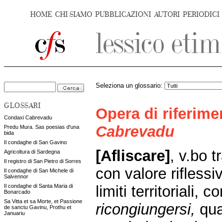
HOME
CHI SIAMO
PUBBLICAZIONI
AUTORI
PERIODICI
Seleziona un glossario:
GLOSSARI
Opera di riferim
Condaxi Cabrevadu
Cabrevadu
Predu Mura. Sas poesias d'una
bida
Il condaghe di San Gavino
[Afliscare]
,
v.bo t
Agricoltura di Sardegna
Il registro di San Pietro di Sorres
con valore riflessi
Il condaghe di San Michele di
Salvennor
limiti territoriali, 
Il condaghe di Santa Maria di
Bonarcado
Sa Vitta et sa Morte, et Passione
ricongiungersi,
qua
de sanctu Gavinu, Prothu et
Januariu