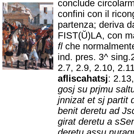
conclude circolarm
confini con il rico
partenza; deriva 
FIST(Ŭ)LA, con m
fl
che normalmente
ind. pres. 3^ sing.
2.7, 2.9, 2.10, 2.11
afliscahatsj
: 2.13
gosj su prjmu salt
jnnizat et sj parti
benit deretu ad Js
girat deretu a sSe
deretu assu nuraq