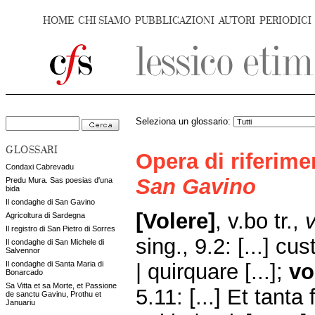
HOME
CHI SIAMO
PUBBLICAZIONI
AUTORI
PERIODICI
Seleziona un glossario:
GLOSSARI
Opera di riferim
Condaxi Cabrevadu
San Gavino
Predu Mura. Sas poesias d'una
bida
Il condaghe di San Gavino
[Volere]
, v.bo tr.,
v
Agricoltura di Sardegna
Il registro di San Pietro di Sorres
sing., 9.2: [...] c
Il condaghe di San Michele di
Salvennor
| quirquare [...];
vo
Il condaghe di Santa Maria di
Bonarcado
Sa Vitta et sa Morte, et Passione
5.11: [...] Et tanta
de sanctu Gavinu, Prothu et
Januariu