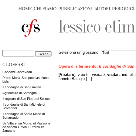
HOME
CHI SIAMO
PUBBLICAZIONI
AUTORI
PERIODICI
Seleziona un glossario:
GLOSSARI
Opera di riferimento:
Il condaghe di San
Condaxi Cabrevadu
[Visitare]
, v.bo tr.,
visitare
,
visitait
, ind. pf.
Predu Mura. Sas poesias d'una
sanctu Baingiu [...].
bida
Il condaghe di San Gavino
Agricoltura di Sardegna
Il registro di San Pietro di Sorres
Il condaghe di San Michele di
Salvennor
Il condaghe di Santa Maria di
Bonarcado
Sa Vitta et sa Morte, et Passione
de sanctu Gavinu, Prothu et
Januariu