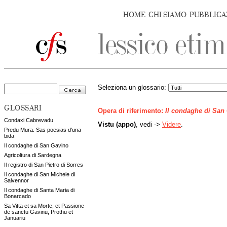
HOME
CHI SIAMO
PUBBLICA
Seleziona un glossario:
GLOSSARI
Opera di riferimento:
Il condaghe di San
Condaxi Cabrevadu
Vistu (appo)
, vedi ->
Videre
.
Predu Mura. Sas poesias d'una
bida
Il condaghe di San Gavino
Agricoltura di Sardegna
Il registro di San Pietro di Sorres
Il condaghe di San Michele di
Salvennor
Il condaghe di Santa Maria di
Bonarcado
Sa Vitta et sa Morte, et Passione
de sanctu Gavinu, Prothu et
Januariu