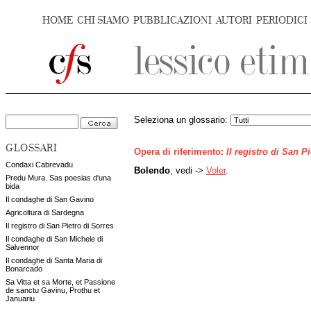
HOME
CHI SIAMO
PUBBLICAZIONI
AUTORI
PERIODICI
Seleziona un glossario:
GLOSSARI
Opera di riferimento:
Il registro di San P
Condaxi Cabrevadu
Bolendo
, vedi ->
Voler
.
Predu Mura. Sas poesias d'una
bida
Il condaghe di San Gavino
Agricoltura di Sardegna
Il registro di San Pietro di Sorres
Il condaghe di San Michele di
Salvennor
Il condaghe di Santa Maria di
Bonarcado
Sa Vitta et sa Morte, et Passione
de sanctu Gavinu, Prothu et
Januariu