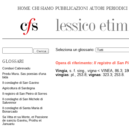
HOME
CHI SIAMO
PUBBLICAZIONI
AUTORI
PERIODICI
Seleziona un glossario:
GLOSSARI
Opera di riferimento:
Il registro di San P
Condaxi Cabrevadu
Vingia
, s. f. sing.,
vigna
< VINEA, 86.3; 18
Predu Mura. Sas poesias d'una
vingias
: pl., 253.8;
vignas
: 323.3; 253.8.
bida
Il condaghe di San Gavino
Agricoltura di Sardegna
Il registro di San Pietro di Sorres
Il condaghe di San Michele di
Salvennor
Il condaghe di Santa Maria di
Bonarcado
Sa Vitta et sa Morte, et Passione
de sanctu Gavinu, Prothu et
Januariu