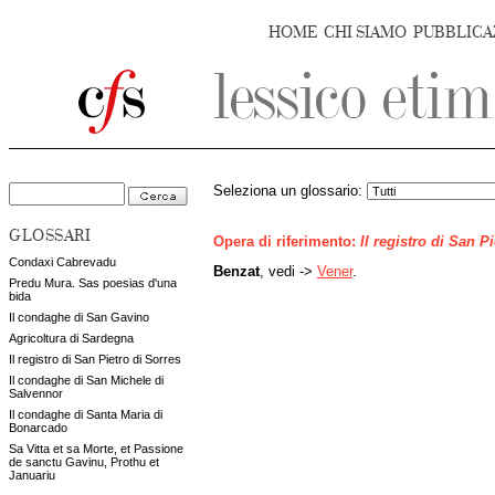
HOME
CHI SIAMO
PUBBLICA
Seleziona un glossario:
GLOSSARI
Opera di riferimento:
Il registro di San P
Condaxi Cabrevadu
Benzat
, vedi ->
Vener
.
Predu Mura. Sas poesias d'una
bida
Il condaghe di San Gavino
Agricoltura di Sardegna
Il registro di San Pietro di Sorres
Il condaghe di San Michele di
Salvennor
Il condaghe di Santa Maria di
Bonarcado
Sa Vitta et sa Morte, et Passione
de sanctu Gavinu, Prothu et
Januariu