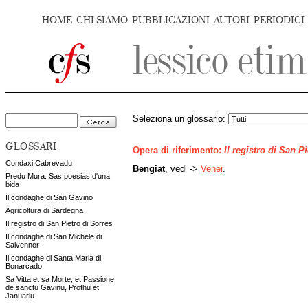
HOME
CHI SIAMO
PUBBLICAZIONI
AUTORI
PERIODICI
Seleziona un glossario:
GLOSSARI
Opera di riferimento:
Il registro di San P
Condaxi Cabrevadu
Bengiat
, vedi ->
Vener
.
Predu Mura. Sas poesias d'una
bida
Il condaghe di San Gavino
Agricoltura di Sardegna
Il registro di San Pietro di Sorres
Il condaghe di San Michele di
Salvennor
Il condaghe di Santa Maria di
Bonarcado
Sa Vitta et sa Morte, et Passione
de sanctu Gavinu, Prothu et
Januariu