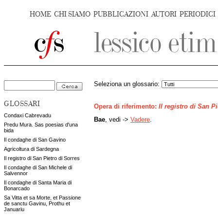
HOME
CHI SIAMO
PUBBLICAZIONI
AUTORI
PERIODICI
Seleziona un glossario:
GLOSSARI
Opera di riferimento:
Il registro di San P
Condaxi Cabrevadu
Bae
, vedi ->
Vadere
.
Predu Mura. Sas poesias d'una
bida
Il condaghe di San Gavino
Agricoltura di Sardegna
Il registro di San Pietro di Sorres
Il condaghe di San Michele di
Salvennor
Il condaghe di Santa Maria di
Bonarcado
Sa Vitta et sa Morte, et Passione
de sanctu Gavinu, Prothu et
Januariu