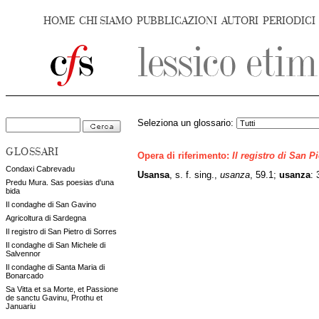
HOME
CHI SIAMO
PUBBLICAZIONI
AUTORI
PERIODICI
Seleziona un glossario:
GLOSSARI
Opera di riferimento:
Il registro di San P
Condaxi Cabrevadu
Usansa
, s. f. sing.,
usanza
, 59.1;
usanza
: 
Predu Mura. Sas poesias d'una
bida
Il condaghe di San Gavino
Agricoltura di Sardegna
Il registro di San Pietro di Sorres
Il condaghe di San Michele di
Salvennor
Il condaghe di Santa Maria di
Bonarcado
Sa Vitta et sa Morte, et Passione
de sanctu Gavinu, Prothu et
Januariu