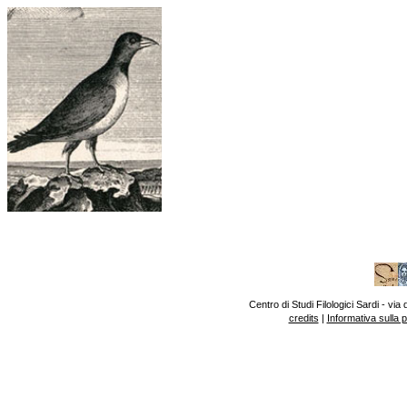
Centro di Studi Filologici Sardi - v
credits
|
Informativa sulla 