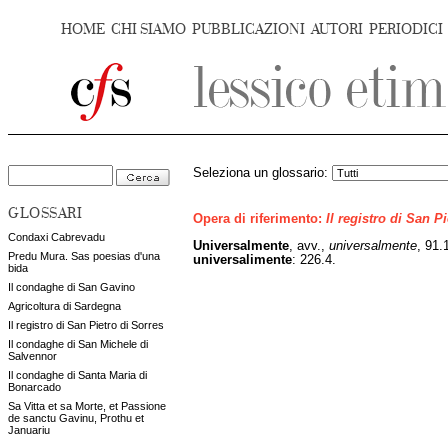
HOME
CHI SIAMO
PUBBLICAZIONI
AUTORI
PERIODICI
Seleziona un glossario:
GLOSSARI
Opera di riferimento:
Il registro di San P
Condaxi Cabrevadu
Universalmente
, avv.,
universalmente
, 91.
Predu Mura. Sas poesias d'una
universalimente
: 226.4.
bida
Il condaghe di San Gavino
Agricoltura di Sardegna
Il registro di San Pietro di Sorres
Il condaghe di San Michele di
Salvennor
Il condaghe di Santa Maria di
Bonarcado
Sa Vitta et sa Morte, et Passione
de sanctu Gavinu, Prothu et
Januariu