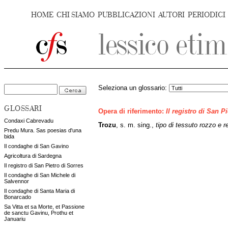
HOME
CHI SIAMO
PUBBLICAZIONI
AUTORI
PERIODICI
Seleziona un glossario:
GLOSSARI
Opera di riferimento:
Il registro di San P
Condaxi Cabrevadu
Trozu
, s. m. sing.,
tipo di tessuto rozzo e r
Predu Mura. Sas poesias d'una
bida
Il condaghe di San Gavino
Agricoltura di Sardegna
Il registro di San Pietro di Sorres
Il condaghe di San Michele di
Salvennor
Il condaghe di Santa Maria di
Bonarcado
Sa Vitta et sa Morte, et Passione
de sanctu Gavinu, Prothu et
Januariu