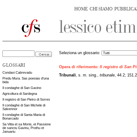
HOME
CHI SIAMO
PUBBLICA
Seleziona un glossario:
GLOSSARI
Opera di riferimento:
Il registro di San P
Condaxi Cabrevadu
Tribunali
, s. m. sing.,
tribunale
, 44.2; 151.2
Predu Mura. Sas poesias d'una
bida
Il condaghe di San Gavino
Agricoltura di Sardegna
Il registro di San Pietro di Sorres
Il condaghe di San Michele di
Salvennor
Il condaghe di Santa Maria di
Bonarcado
Sa Vitta et sa Morte, et Passione
de sanctu Gavinu, Prothu et
Januariu