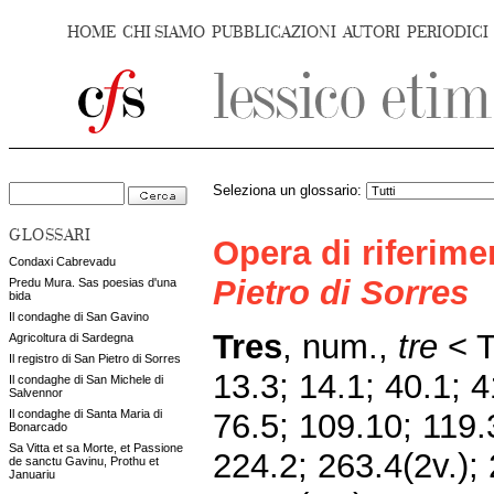
HOME
CHI SIAMO
PUBBLICAZIONI
AUTORI
PERIODICI
Seleziona un glossario:
GLOSSARI
Opera di riferim
Condaxi Cabrevadu
Pietro di Sorres
Predu Mura. Sas poesias d'una
bida
Il condaghe di San Gavino
Tres
, num.,
tre
< T
Agricoltura di Sardegna
Il registro di San Pietro di Sorres
13.3; 14.1; 40.1; 4
Il condaghe di San Michele di
Salvennor
76.5; 109.10; 119.
Il condaghe di Santa Maria di
Bonarcado
Sa Vitta et sa Morte, et Passione
224.2; 263.4(2v.);
de sanctu Gavinu, Prothu et
Januariu