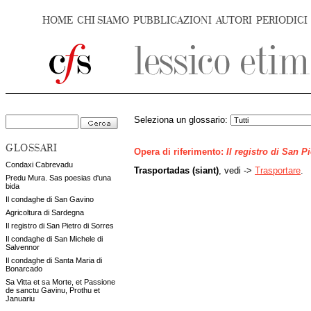
HOME
CHI SIAMO
PUBBLICAZIONI
AUTORI
PERIODICI
Seleziona un glossario:
GLOSSARI
Opera di riferimento:
Il registro di San P
Condaxi Cabrevadu
Trasportadas (siant)
, vedi ->
Trasportare
.
Predu Mura. Sas poesias d'una
bida
Il condaghe di San Gavino
Agricoltura di Sardegna
Il registro di San Pietro di Sorres
Il condaghe di San Michele di
Salvennor
Il condaghe di Santa Maria di
Bonarcado
Sa Vitta et sa Morte, et Passione
de sanctu Gavinu, Prothu et
Januariu