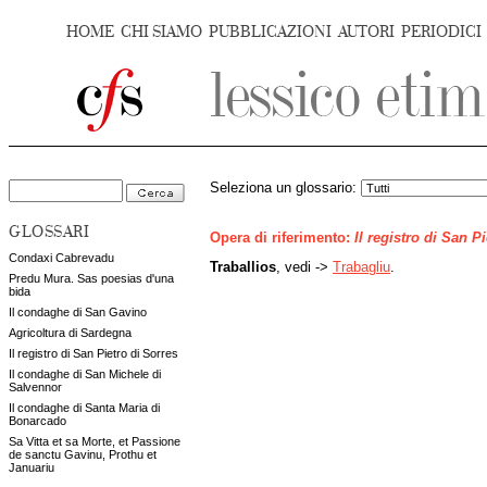
HOME
CHI SIAMO
PUBBLICAZIONI
AUTORI
PERIODICI
Seleziona un glossario:
GLOSSARI
Opera di riferimento:
Il registro di San P
Condaxi Cabrevadu
Traballios
, vedi ->
Trabagliu
.
Predu Mura. Sas poesias d'una
bida
Il condaghe di San Gavino
Agricoltura di Sardegna
Il registro di San Pietro di Sorres
Il condaghe di San Michele di
Salvennor
Il condaghe di Santa Maria di
Bonarcado
Sa Vitta et sa Morte, et Passione
de sanctu Gavinu, Prothu et
Januariu