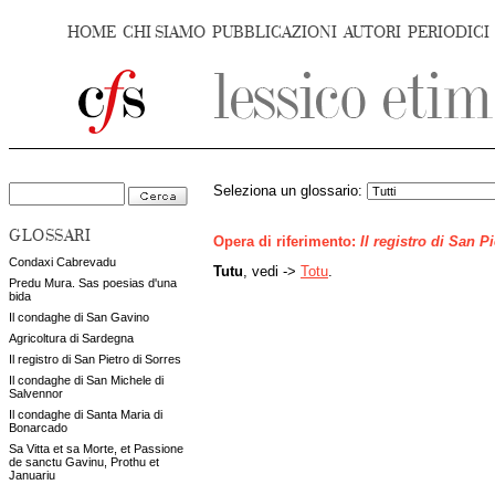
HOME
CHI SIAMO
PUBBLICAZIONI
AUTORI
PERIODICI
Seleziona un glossario:
GLOSSARI
Opera di riferimento:
Il registro di San P
Condaxi Cabrevadu
Tutu
, vedi ->
Totu
.
Predu Mura. Sas poesias d'una
bida
Il condaghe di San Gavino
Agricoltura di Sardegna
Il registro di San Pietro di Sorres
Il condaghe di San Michele di
Salvennor
Il condaghe di Santa Maria di
Bonarcado
Sa Vitta et sa Morte, et Passione
de sanctu Gavinu, Prothu et
Januariu