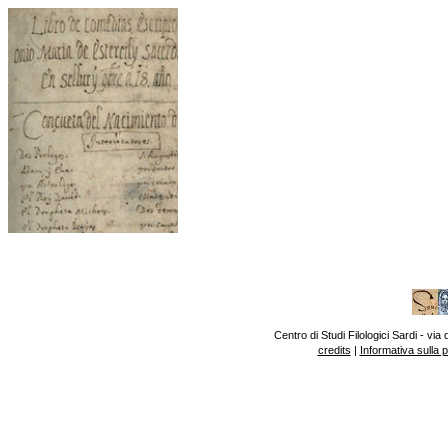
Centro di Studi Filologici Sardi - v
credits
|
Informativa sulla 