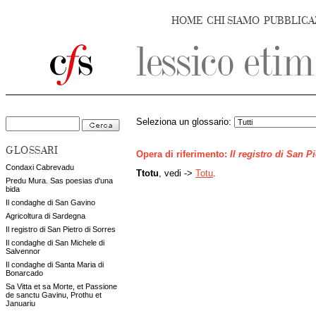
HOME
CHI SIAMO
PUBBLICA
Seleziona un glossario:
GLOSSARI
Opera di riferimento:
Il registro di San P
Condaxi Cabrevadu
Ttotu
, vedi ->
Totu
.
Predu Mura. Sas poesias d'una
bida
Il condaghe di San Gavino
Agricoltura di Sardegna
Il registro di San Pietro di Sorres
Il condaghe di San Michele di
Salvennor
Il condaghe di Santa Maria di
Bonarcado
Sa Vitta et sa Morte, et Passione
de sanctu Gavinu, Prothu et
Januariu