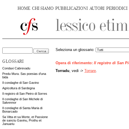
HOME
CHI SIAMO
PUBBLICAZIONI
AUTORI
PERIODICI
Seleziona un glossario:
GLOSSARI
Opera di riferimento:
Il registro di San P
Condaxi Cabrevadu
Torradu
, vedi ->
Torrare
.
Predu Mura. Sas poesias d'una
bida
Il condaghe di San Gavino
Agricoltura di Sardegna
Il registro di San Pietro di Sorres
Il condaghe di San Michele di
Salvennor
Il condaghe di Santa Maria di
Bonarcado
Sa Vitta et sa Morte, et Passione
de sanctu Gavinu, Prothu et
Januariu