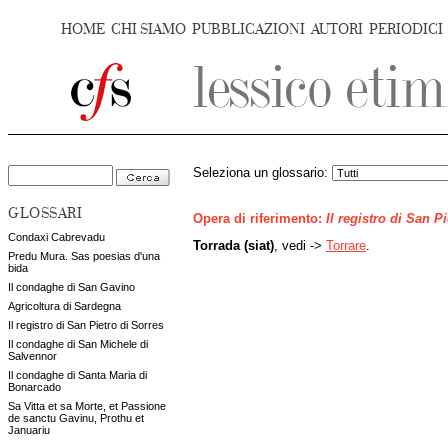
HOME
CHI SIAMO
PUBBLICAZIONI
AUTORI
PERIODICI
Seleziona un glossario:
GLOSSARI
Opera di riferimento:
Il registro di San P
Condaxi Cabrevadu
Torrada (siat)
, vedi ->
Torrare
.
Predu Mura. Sas poesias d'una
bida
Il condaghe di San Gavino
Agricoltura di Sardegna
Il registro di San Pietro di Sorres
Il condaghe di San Michele di
Salvennor
Il condaghe di Santa Maria di
Bonarcado
Sa Vitta et sa Morte, et Passione
de sanctu Gavinu, Prothu et
Januariu