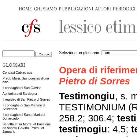
HOME
CHI SIAMO
PUBBLICAZIONI
AUTORI
PERIODICI
Seleziona un glossario:
GLOSSARI
Opera di riferim
Condaxi Cabrevadu
Pietro di Sorres
Predu Mura. Sas poesias d'una
bida
Il condaghe di San Gavino
Testimongiu
, s. 
Agricoltura di Sardegna
Il registro di San Pietro di Sorres
TESTIMONIUM (RE
Il condaghe di San Michele di
Salvennor
258.2; 306.4;
tes
Il condaghe di Santa Maria di
Bonarcado
Sa Vitta et sa Morte, et Passione
testimogiu
: 4.5;
t
de sanctu Gavinu, Prothu et
Januariu