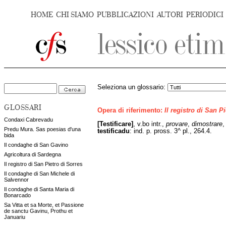
HOME
CHI SIAMO
PUBBLICAZIONI
AUTORI
PERIODICI
Seleziona un glossario:
GLOSSARI
Opera di riferimento:
Il registro di San P
Condaxi Cabrevadu
[Testificare]
, v.bo intr.,
provare
,
dimostrare
Predu Mura. Sas poesias d'una
testificadu
: ind. p. pross. 3^ pl., 264.4.
bida
Il condaghe di San Gavino
Agricoltura di Sardegna
Il registro di San Pietro di Sorres
Il condaghe di San Michele di
Salvennor
Il condaghe di Santa Maria di
Bonarcado
Sa Vitta et sa Morte, et Passione
de sanctu Gavinu, Prothu et
Januariu