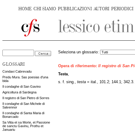
HOME
CHI SIAMO
PUBBLICAZIONI
AUTORI
PERIODICI
Seleziona un glossario:
GLOSSARI
Opera di riferimento:
Il registro di San P
Condaxi Cabrevadu
Testa
,
Predu Mura. Sas poesias d'una
bida
s. f. sing.,
testa
= ital., 101.2; 144.1; 342.3.
Il condaghe di San Gavino
Agricoltura di Sardegna
Il registro di San Pietro di Sorres
Il condaghe di San Michele di
Salvennor
Il condaghe di Santa Maria di
Bonarcado
Sa Vitta et sa Morte, et Passione
de sanctu Gavinu, Prothu et
Januariu