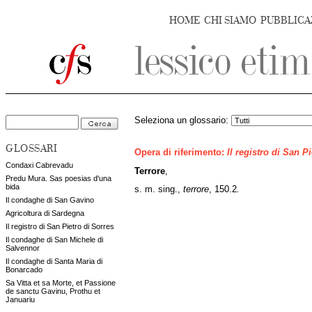
HOME
CHI SIAMO
PUBBLICA
Seleziona un glossario:
GLOSSARI
Opera di riferimento:
Il registro di San P
Condaxi Cabrevadu
Terrore
,
Predu Mura. Sas poesias d'una
bida
s. m. sing.,
terrore
, 150.2
.
Il condaghe di San Gavino
Agricoltura di Sardegna
Il registro di San Pietro di Sorres
Il condaghe di San Michele di
Salvennor
Il condaghe di Santa Maria di
Bonarcado
Sa Vitta et sa Morte, et Passione
de sanctu Gavinu, Prothu et
Januariu