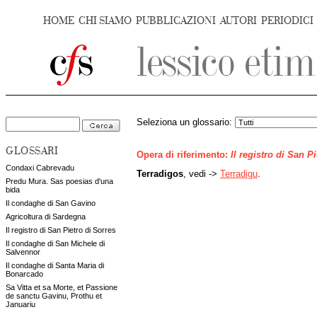
HOME
CHI SIAMO
PUBBLICAZIONI
AUTORI
PERIODICI
Seleziona un glossario:
GLOSSARI
Opera di riferimento:
Il registro di San P
Condaxi Cabrevadu
Terradigos
, vedi ->
Terradigu
.
Predu Mura. Sas poesias d'una
bida
Il condaghe di San Gavino
Agricoltura di Sardegna
Il registro di San Pietro di Sorres
Il condaghe di San Michele di
Salvennor
Il condaghe di Santa Maria di
Bonarcado
Sa Vitta et sa Morte, et Passione
de sanctu Gavinu, Prothu et
Januariu