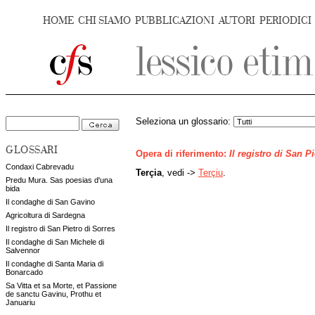
HOME
CHI SIAMO
PUBBLICAZIONI
AUTORI
PERIODICI
Seleziona un glossario:
GLOSSARI
Opera di riferimento:
Il registro di San P
Condaxi Cabrevadu
Terçia
, vedi ->
Terçiu
.
Predu Mura. Sas poesias d'una
bida
Il condaghe di San Gavino
Agricoltura di Sardegna
Il registro di San Pietro di Sorres
Il condaghe di San Michele di
Salvennor
Il condaghe di Santa Maria di
Bonarcado
Sa Vitta et sa Morte, et Passione
de sanctu Gavinu, Prothu et
Januariu