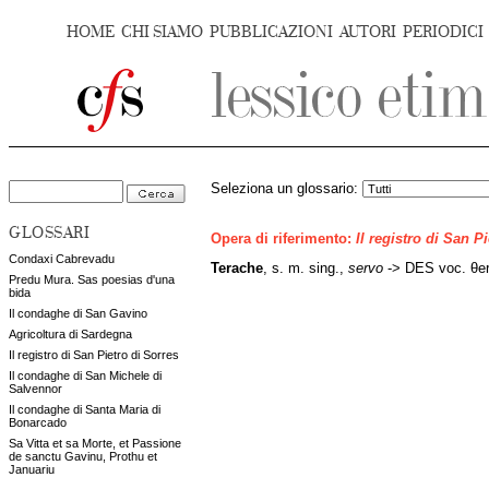
HOME
CHI SIAMO
PUBBLICAZIONI
AUTORI
PERIODICI
Seleziona un glossario:
GLOSSARI
Opera di riferimento:
Il registro di San P
Condaxi Cabrevadu
Terache
, s. m. sing.,
servo
-> DES voc. θer
Predu Mura. Sas poesias d'una
bida
Il condaghe di San Gavino
Agricoltura di Sardegna
Il registro di San Pietro di Sorres
Il condaghe di San Michele di
Salvennor
Il condaghe di Santa Maria di
Bonarcado
Sa Vitta et sa Morte, et Passione
de sanctu Gavinu, Prothu et
Januariu