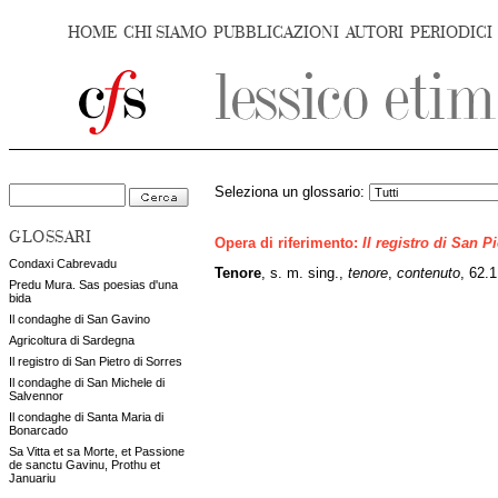
HOME
CHI SIAMO
PUBBLICAZIONI
AUTORI
PERIODICI
Seleziona un glossario:
GLOSSARI
Opera di riferimento:
Il registro di San P
Condaxi Cabrevadu
Tenore
, s. m. sing.,
tenore
,
contenuto
,
62.1
Predu Mura. Sas poesias d'una
bida
Il condaghe di San Gavino
Agricoltura di Sardegna
Il registro di San Pietro di Sorres
Il condaghe di San Michele di
Salvennor
Il condaghe di Santa Maria di
Bonarcado
Sa Vitta et sa Morte, et Passione
de sanctu Gavinu, Prothu et
Januariu