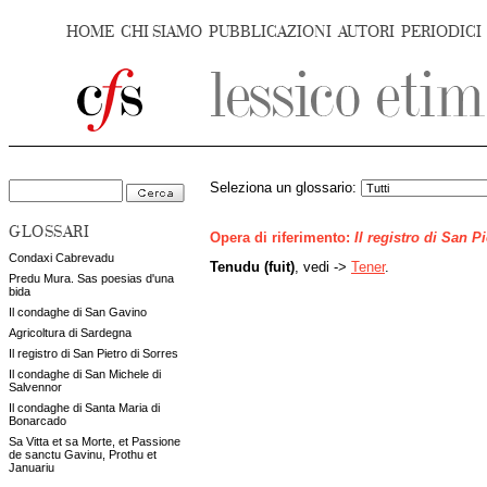
HOME
CHI SIAMO
PUBBLICAZIONI
AUTORI
PERIODICI
Seleziona un glossario:
GLOSSARI
Opera di riferimento:
Il registro di San P
Condaxi Cabrevadu
Tenudu (fuit)
, vedi ->
Tener
.
Predu Mura. Sas poesias d'una
bida
Il condaghe di San Gavino
Agricoltura di Sardegna
Il registro di San Pietro di Sorres
Il condaghe di San Michele di
Salvennor
Il condaghe di Santa Maria di
Bonarcado
Sa Vitta et sa Morte, et Passione
de sanctu Gavinu, Prothu et
Januariu