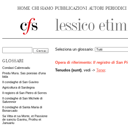
HOME
CHI SIAMO
PUBBLICAZIONI
AUTORI
PERIODICI
Seleziona un glossario:
GLOSSARI
Opera di riferimento:
Il registro di San P
Condaxi Cabrevadu
Tenudos (sunt)
, vedi ->
Tener
.
Predu Mura. Sas poesias d'una
bida
Il condaghe di San Gavino
Agricoltura di Sardegna
Il registro di San Pietro di Sorres
Il condaghe di San Michele di
Salvennor
Il condaghe di Santa Maria di
Bonarcado
Sa Vitta et sa Morte, et Passione
de sanctu Gavinu, Prothu et
Januariu