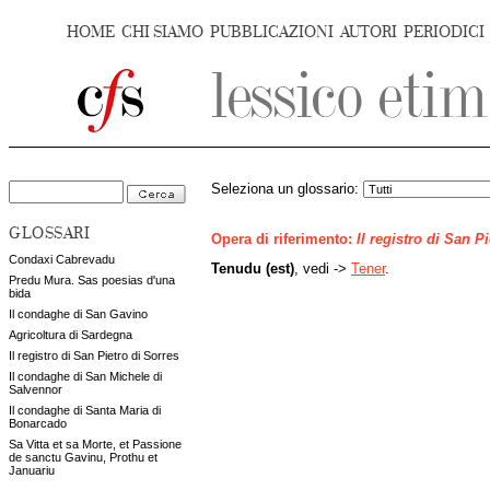
HOME
CHI SIAMO
PUBBLICAZIONI
AUTORI
PERIODICI
Seleziona un glossario:
GLOSSARI
Opera di riferimento:
Il registro di San P
Condaxi Cabrevadu
Tenudu (est)
, vedi ->
Tener
.
Predu Mura. Sas poesias d'una
bida
Il condaghe di San Gavino
Agricoltura di Sardegna
Il registro di San Pietro di Sorres
Il condaghe di San Michele di
Salvennor
Il condaghe di Santa Maria di
Bonarcado
Sa Vitta et sa Morte, et Passione
de sanctu Gavinu, Prothu et
Januariu