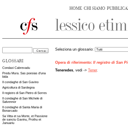
HOME
CHI SIAMO
PUBBLICA
Seleziona un glossario:
GLOSSARI
Opera di riferimento:
Il registro di San P
Condaxi Cabrevadu
Teneredes
, vedi ->
Tener
.
Predu Mura. Sas poesias d'una
bida
Il condaghe di San Gavino
Agricoltura di Sardegna
Il registro di San Pietro di Sorres
Il condaghe di San Michele di
Salvennor
Il condaghe di Santa Maria di
Bonarcado
Sa Vitta et sa Morte, et Passione
de sanctu Gavinu, Prothu et
Januariu