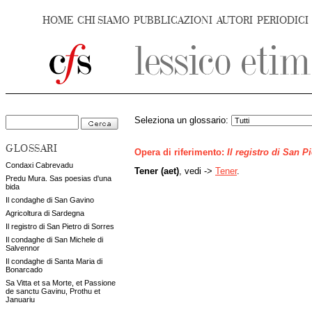
HOME
CHI SIAMO
PUBBLICAZIONI
AUTORI
PERIODICI
Seleziona un glossario:
GLOSSARI
Opera di riferimento:
Il registro di San P
Condaxi Cabrevadu
Tener (aet)
, vedi ->
Tener
.
Predu Mura. Sas poesias d'una
bida
Il condaghe di San Gavino
Agricoltura di Sardegna
Il registro di San Pietro di Sorres
Il condaghe di San Michele di
Salvennor
Il condaghe di Santa Maria di
Bonarcado
Sa Vitta et sa Morte, et Passione
de sanctu Gavinu, Prothu et
Januariu