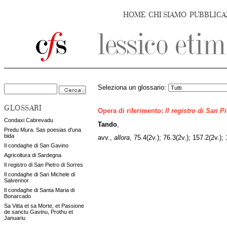
HOME
CHI SIAMO
PUBBLICA
Seleziona un glossario:
GLOSSARI
Opera di riferimento:
Il registro di San P
Condaxi Cabrevadu
Tando
,
Predu Mura. Sas poesias d'una
bida
avv.,
allora
,
75.4(2v.); 76.3(2v.); 157.2(2v.);
Il condaghe di San Gavino
Agricoltura di Sardegna
Il registro di San Pietro di Sorres
Il condaghe di San Michele di
Salvennor
Il condaghe di Santa Maria di
Bonarcado
Sa Vitta et sa Morte, et Passione
de sanctu Gavinu, Prothu et
Januariu