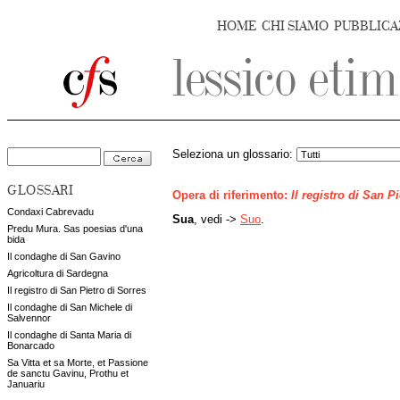
HOME
CHI SIAMO
PUBBLICA
Seleziona un glossario:
GLOSSARI
Opera di riferimento:
Il registro di San P
Condaxi Cabrevadu
Sua
, vedi ->
Suo
.
Predu Mura. Sas poesias d'una
bida
Il condaghe di San Gavino
Agricoltura di Sardegna
Il registro di San Pietro di Sorres
Il condaghe di San Michele di
Salvennor
Il condaghe di Santa Maria di
Bonarcado
Sa Vitta et sa Morte, et Passione
de sanctu Gavinu, Prothu et
Januariu